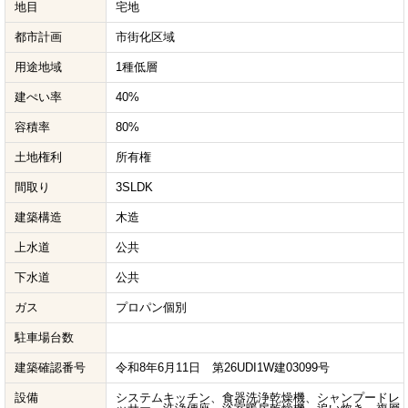
地目
宅地
都市計画
市街化区域
用途地域
1種低層
建ぺい率
40%
容積率
80%
土地権利
所有権
間取り
3SLDK
建築構造
木造
上水道
公共
下水道
公共
ガス
プロパン個別
駐車場台数
建築確認番号
令和8年6月11日 第26UDI1W建03099号
設備
システムキッチン、食器洗浄乾燥機、シャンプードレ