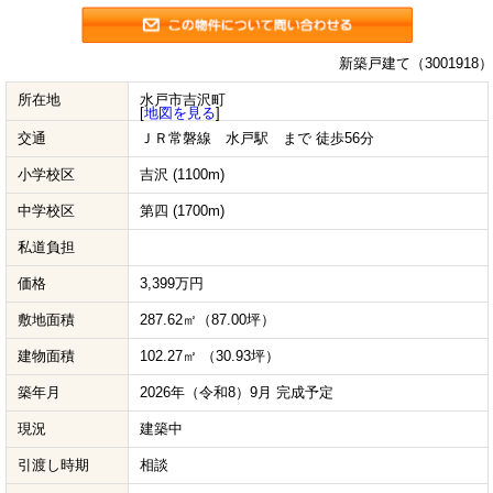
新築戸建て（3001918）
所在地
水戸市吉沢町
[
地図を見る
]
交通
ＪＲ常磐線 水戸駅 まで 徒歩56分
小学校区
吉沢 (1100m)
中学校区
第四 (1700m)
私道負担
価格
3,399万円
敷地面積
287.62㎡（87.00坪）
建物面積
102.27㎡ （30.93坪）
築年月
2026年（令和8）9月 完成予定
現況
建築中
引渡し時期
相談