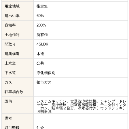
用途地域
指定無
建ぺい率
60%
容積率
200%
土地権利
所有権
間取り
4SLDK
建築構造
木造
上水道
公共
下水道
浄化槽個別
ガス
都市ガス
駐車場台数
設備
システムキッチン、食器洗浄乾燥機、シャンプードレ
ッサー、洗浄便座、浴室暖房乾燥機、モニタ付インタ
ーホン、駐車場２台分、浄水器付き、ウッドデッキ、
照明器具
備考
取引態様
仲介