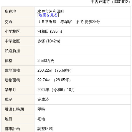
中古戸建て（3001912）
所在地
水戸市河和田町
[
地図を見る
]
交通
ＪＲ常磐線 赤塚駅 まで 徒歩28分
小学校区
河和田 (395m)
中学校区
赤塚 (1042m)
私道負担
価格
3,580万円
敷地面積
250.22㎡（75.69坪）
建物面積
92.74㎡ （28.05坪）
築年月
2024年（令和6）10月
現況
完成済
引渡し時期
即時
地目
宅地
都市計画
調整区域