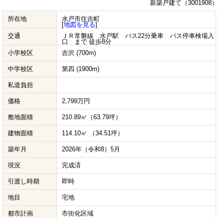
新築戸建て（3001908）
所在地
水戸市住吉町
[
地図を見る
]
交通
ＪＲ常磐線 水戸駅 バス22分乗車 バス停車検場入
口 まで 徒歩8分
小学校区
吉沢 (700m)
中学校区
第四 (1900m)
私道負担
価格
2,799万円
敷地面積
210.89㎡（63.79坪）
建物面積
114.10㎡ （34.51坪）
築年月
2026年（令和8）5月
現況
完成済
引渡し時期
即時
地目
宅地
都市計画
市街化区域