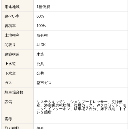
用途地域
1種低層
建ぺい率
60%
容積率
100%
土地権利
所有権
間取り
4LDK
建築構造
木造
上水道
公共
下水道
公共
ガス
都市ガス
駐車場台数
設備
システムキッチン、シャンプードレッサー、洗浄便
座、浴室暖房乾燥機、複層ガラス、Ｗクロゼット、モ
ニタ付インターホン、駐車場２台分、床下収納、トイ
レ２箇所
備考
取引態様
仲介