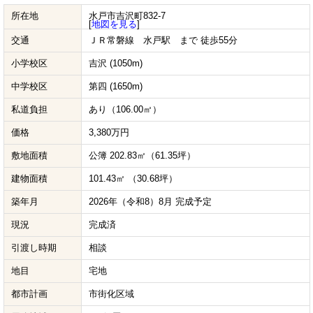
所在地
水戸市吉沢町832-7
[
地図を見る
]
交通
ＪＲ常磐線 水戸駅 まで 徒歩55分
小学校区
吉沢 (1050m)
中学校区
第四 (1650m)
私道負担
あり（106.00㎡）
価格
3,380万円
敷地面積
公簿 202.83㎡（61.35坪）
建物面積
101.43㎡ （30.68坪）
築年月
2026年（令和8）8月 完成予定
現況
完成済
引渡し時期
相談
地目
宅地
都市計画
市街化区域