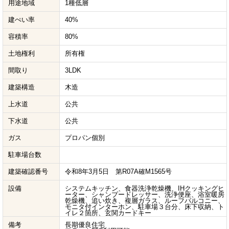
用途地域
1種低層
建ぺい率
40%
容積率
80%
土地権利
所有権
間取り
3LDK
建築構造
木造
上水道
公共
下水道
公共
ガス
プロパン個別
駐車場台数
建築確認番号
令和8年3月5日 第R07A確M1565号
設備
システムキッチン、食器洗浄乾燥機、IHクッキングヒ
ーター、シャンプードレッサー、洗浄便座、浴室暖房
乾燥機、追い炊き、複層ガラス、ルーフバルコニー、
モニタ付インターホン、駐車場３台分、床下収納、ト
イレ２箇所、玄関カードキー
備考
長期優良住宅