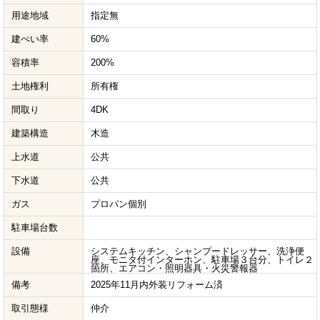
用途地域
指定無
建ぺい率
60%
容積率
200%
土地権利
所有権
間取り
4DK
建築構造
木造
上水道
公共
下水道
公共
ガス
プロパン個別
駐車場台数
設備
システムキッチン、シャンプードレッサー、洗浄便
座、モニタ付インターホン、駐車場３台分、トイレ２
箇所、エアコン・照明器具・火災警報器
備考
2025年11月内外装リフォーム済
取引態様
仲介