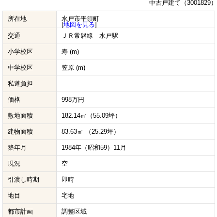
中古戸建て（3001829）
所在地
水戸市平須町
[
地図を見る
]
交通
ＪＲ常磐線 水戸駅
小学校区
寿 (m)
中学校区
笠原 (m)
私道負担
価格
998万円
敷地面積
182.14㎡（55.09坪）
建物面積
83.63㎡ （25.29坪）
築年月
1984年（昭和59）11月
現況
空
引渡し時期
即時
地目
宅地
都市計画
調整区域