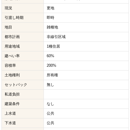
現況
更地
引渡し時期
即時
地目
雑種地
都市計画
非線引区域
用途地域
1種住居
建ぺい率
60%
容積率
200%
土地権利
所有権
セットバック
無し
私道負担
建築条件
なし
上水道
公共
下水道
公共