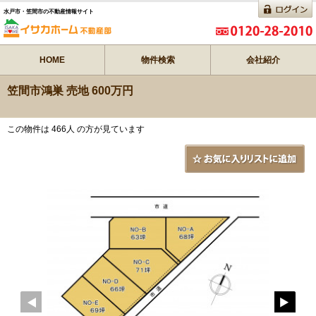
水戸市・笠間市の不動産情報サイト
HOME
物件検索
会社紹介
笠間市鴻巣 売地 600万円
この物件は 466人 の方が見ています