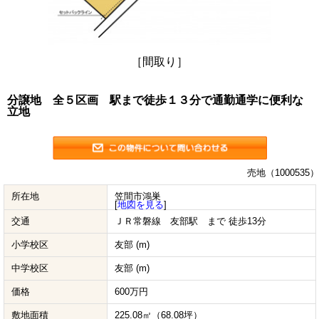
［間取り］
分譲地 全５区画 駅まで徒歩１３分で通勤通学に便利な
立地
売地（1000535）
所在地
笠間市鴻巣
[
地図を見る
]
交通
ＪＲ常磐線 友部駅 まで 徒歩13分
小学校区
友部 (m)
中学校区
友部 (m)
価格
600万円
敷地面積
225.08㎡（68.08坪）