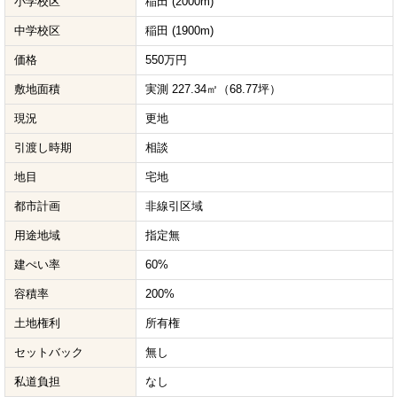
小学校区
稲田 (2000m)
中学校区
稲田 (1900m)
価格
550万円
敷地面積
実測 227.34㎡（68.77坪）
現況
更地
引渡し時期
相談
地目
宅地
都市計画
非線引区域
用途地域
指定無
建ぺい率
60%
容積率
200%
土地権利
所有権
セットバック
無し
私道負担
なし