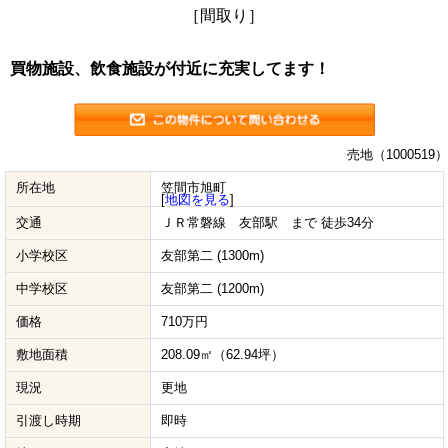
［間取り］
買物施設、飲食施設が付近に充実してます！
売地（1000519）
所在地
笠間市旭町
[
地図を見る
]
交通
ＪＲ常磐線 友部駅 まで 徒歩34分
小学校区
友部第二 (1300m)
中学校区
友部第二 (1200m)
価格
710万円
敷地面積
208.09㎡（62.94坪）
現況
更地
引渡し時期
即時