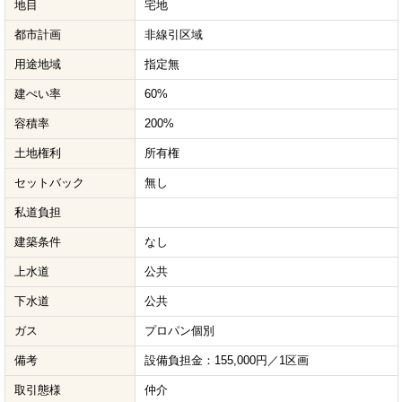
地目
宅地
都市計画
非線引区域
用途地域
指定無
建ぺい率
60%
容積率
200%
土地権利
所有権
セットバック
無し
私道負担
建築条件
なし
上水道
公共
下水道
公共
ガス
プロパン個別
備考
設備負担金：155,000円／1区画
取引態様
仲介