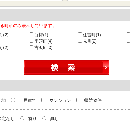
する町名のみ表示しています。
(2)
白梅(1)
住吉町(1)
平須町(4)
見川(2)
(2)
吉沢町(3)
土地
一戸建て
マンション
収益物件
指定なし
有り
無し