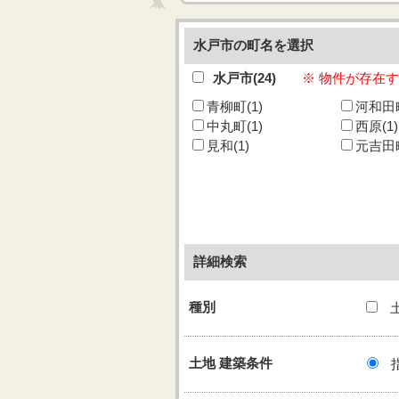
水戸市の町名を選択
水戸市(24)
※ 物件が存在
青柳町(1)
河和田町
中丸町(1)
西原(1)
見和(1)
元吉田町
詳細検索
種別
土地 建築条件