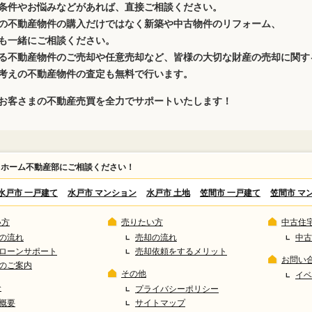
条件やお悩みなどがあれば、直接ご相談ください。
の不動産物件の購入だけではなく新築や中古物件のリフォーム、
も一緒にご相談ください。
る不動産物件のご売却や任意売却など、皆様の大切な財産の売却に関す
考えの不動産物件の査定も無料で行います。
お客さまの不動産売買を全力でサポートいたします！
カホーム不動産部にご相談ください！
水戸市 一戸建て
水戸市 マンション
水戸市 土地
笠間市 一戸建て
笠間市 マ
い方
売りたい方
中古住
の流れ
売却の流れ
中古
ローンサポート
売却依頼をするメリット
お問い
のご案内
その他
イベ
介
プライバシーポリシー
概要
サイトマップ