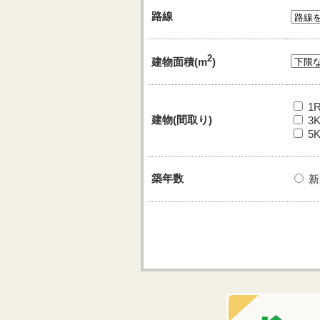
路線
2
建物面積(m
)
1
建物(間取り)
3
5
築年数
新