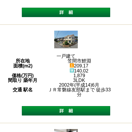
一戸建て
所在地
笠間市鯉淵
面積(m2)
209.17
140.02
価格(万円)
1,879
間取り 築年月
3LDK
2002年(平成14)6月
交通 駅名
ＪＲ常磐線友部駅まで 徒歩33
分