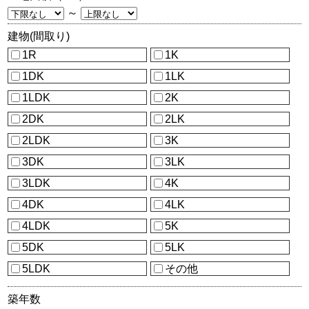
～
建物(間取り)
1R
1K
1DK
1LK
1LDK
2K
2DK
2LK
2LDK
3K
3DK
3LK
3LDK
4K
4DK
4LK
4LDK
5K
5DK
5LK
5LDK
その他
築年数