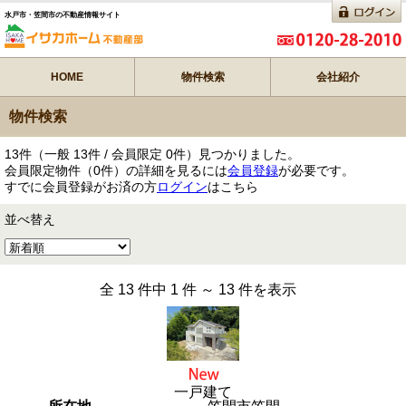
水戸市・笠間市の不動産情報サイト
HOME
物件検索
会社紹介
物件検索
13
件（一般
13
件 / 会員限定
0
件）見つかりました。
会員限定物件（
0
件）の詳細を見るには
会員登録
が必要です。
すでに会員登録がお済の方
ログイン
はこちら
並べ替え
全 13 件中 1 件 ～ 13 件を表示
一戸建て