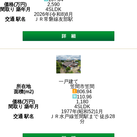
価格(万円)
2,590
間取り 築年月
4SLDK
2026年(令和8)8月
交通 駅名
ＪＲ常磐線友部駅
一戸建て
所在地
笠間市笠間
面積(m2)
806.94
110.96
価格(万円)
1,180
間取り 築年月
4SLDK
1977年(昭和52)1月
交通 駅名
ＪＲ水戸線笠間駅まで 徒歩28
分