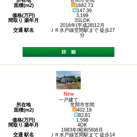
所在地
笠間市笠間
面積(m2)
1682.73
147.39
価格(万円)
3,199
間取り 築年月
3SLDK
2016年(平成28)12月
交通 駅名
ＪＲ水戸線笠間駅まで 徒歩27
分
一戸建て
所在地
笠間市笠間
面積(m2)
402.18
82.81
価格(万円)
1,598
間取り 築年月
4DK
1983年(昭和58)8月
交通 駅名
ＪＲ水戸線笠間駅まで 徒歩14