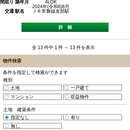
間取り 築年月
4LDK
2024年(令和6)8月
交通 駅名
ＪＲ常磐線友部駅
全 13 件中 1 件 ～ 13 件を表示
物件検索
条件を指定して検索ができます
種別
土地
一戸建て
マンション
収益物件
土地 建築条件
指定なし
有り
無し