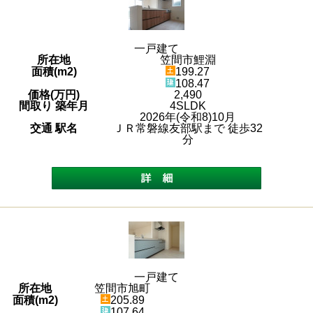
一戸建て
所在地
笠間市鯉淵
面積(m2)
199.27
108.47
価格(万円)
2,490
間取り 築年月
4SLDK
2026年(令和8)10月
交通 駅名
ＪＲ常磐線友部駅まで 徒歩32
分
一戸建て
所在地
笠間市旭町
面積(m2)
205.89
107.64