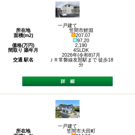
一戸建て
所在地
笠間市鯉淵
面積(m2)
207.07
97.20
価格(万円)
2,190
間取り 築年月
4SLDK
2026年(令和8)7月
交通 駅名
ＪＲ常磐線友部駅まで 徒歩18
分
一戸建て
所在地
笠間市大田町