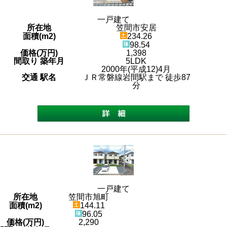
一戸建て
所在地
笠間市安居
面積(m2)
234.26
98.54
価格(万円)
1,398
間取り 築年月
5LDK
2000年(平成12)4月
交通 駅名
ＪＲ常磐線岩間駅まで 徒歩87
分
一戸建て
所在地
笠間市旭町
面積(m2)
144.11
96.05
価格(万円)
2,290