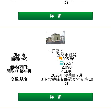
分
一戸建て
所在地
笠間市鯉淵
面積(m2)
205.86
95.57
価格(万円)
2,090
間取り 築年月
4LDK
2026年(令和8)7月
交通 駅名
ＪＲ常磐線友部駅まで 徒歩18
分