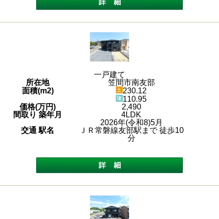
一戸建て
所在地
笠間市南友部
面積(m2)
230.12
110.95
価格(万円)
2,490
間取り 築年月
4LDK
2026年(令和8)5月
交通 駅名
ＪＲ常磐線友部駅まで 徒歩10
分