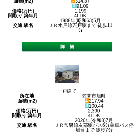
面積(m2)
314.87
91.09
価格(万円)
1,199
間取り 築年月
4LDK
1988年(昭和63)5月
交通 駅名
ＪＲ水戸線宍戸駅まで 徒歩11
分
一戸建て
所在地
笠間市旭町
面積(m2)
217.94
100.44
価格(万円)
2,390
間取り 築年月
4LDK
2026年(令和8)7月
交通 駅名
ＪＲ常磐線友部駅バス6分乗車バス停
旭台まで 徒歩7分