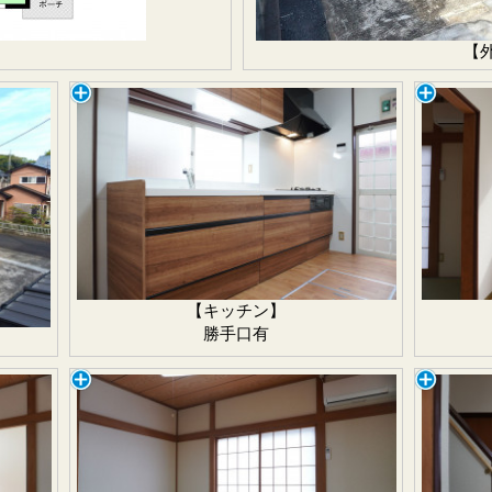
【
【キッチン】
勝手口有