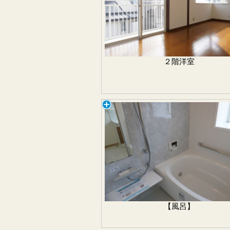
２階洋室
【風呂】