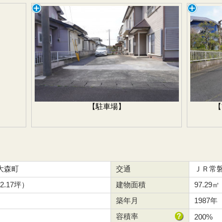
【駐車場】
【
大森町
交通
ＪＲ常磐
62.17坪）
建物面積
97.29㎡
築年月
1987
容積率
200%