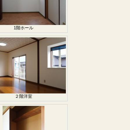
1階ホール
２階洋室