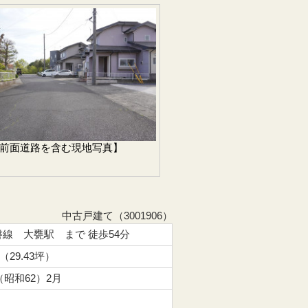
前面道路を含む現地写真】
中古戸建て（3001906）
線 大甕駅 まで 徒歩54分
 （29.43坪）
年（昭和62）2月