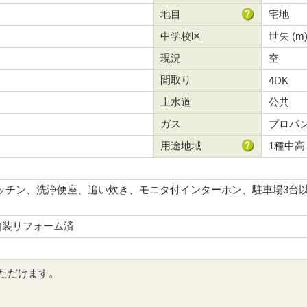
地目
宅地
中学校区
世矢 (m
現況
空
間取り
4DK
上水道
公共
ガス
プロパ
用途地域
1種中高
ッチン、洗浄便座、追い炊き、モニタ付インターホン、駐車場3台
月内装リフォーム済
ただけます。