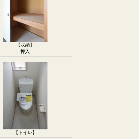
【収納】
押入
【トイレ】