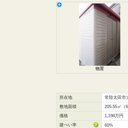
物置
所在地
常陸太田市
敷地面積
205.55㎡（
価格
1,198万円
建ぺい率
60%