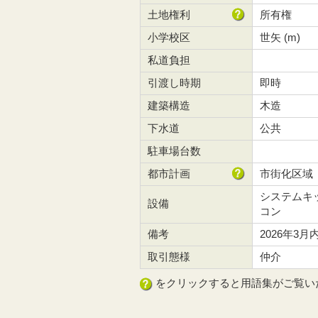
土地権利
所有権
小学校区
世矢 (m)
私道負担
引渡し時期
即時
建築構造
木造
下水道
公共
駐車場台数
都市計画
市街化区域
システムキ
設備
コン
備考
2026年3
取引態様
仲介
をクリックすると用語集がご覧い