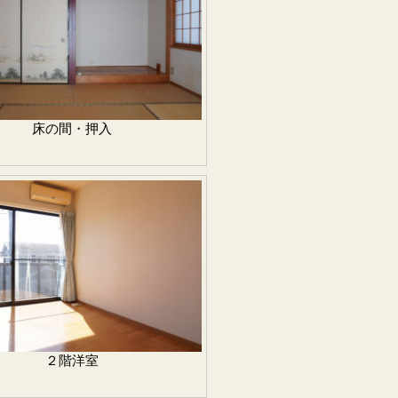
床の間・押入
２階洋室