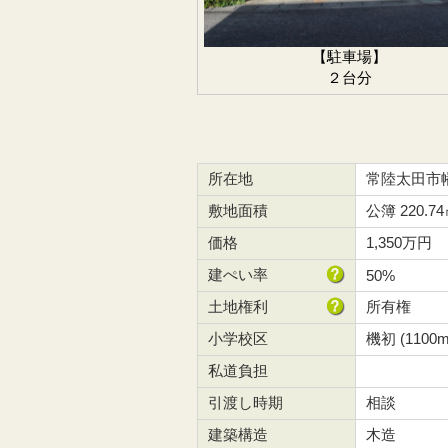
【駐車場】
２台分
所在地
常陸太田市
敷地面積
公簿 220.7
価格
1,350万円
建ぺい率
50%
土地権利
所有権
小学校区
機初 (1100m
私道負担
引渡し時期
相談
建築構造
木造