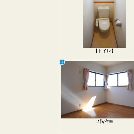
【トイレ】
２階洋室