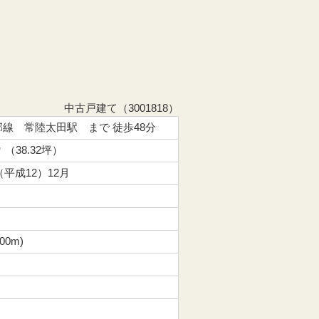
中古戸建て（3001818）
線 常陸太田駅 まで 徒歩48分
㎡ （38.32坪）
（平成12）12月
00m)