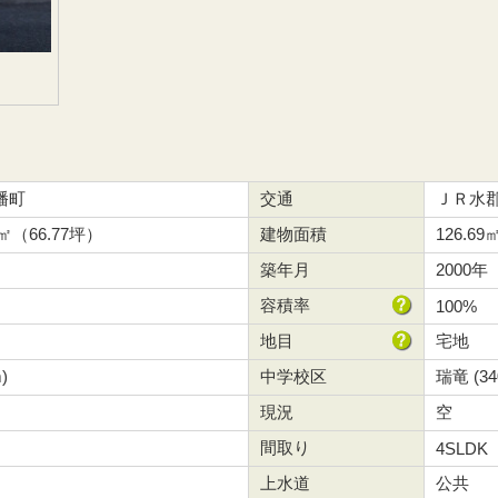
幡町
交通
ＪＲ水郡
4㎡（66.77坪）
建物面積
126.69
築年月
2000年
容積率
100%
地目
宅地
)
中学校区
瑞竜 (34
現況
空
間取り
4SLDK
上水道
公共