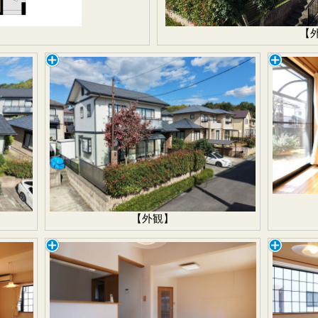
【
【外観】