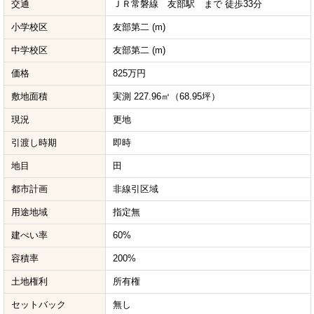
交通
ＪＲ常磐線 友部駅 まで 徒歩33分
小学校区
友部第二 (m)
中学校区
友部第二 (m)
価格
825万円
敷地面積
実測 227.96㎡（68.95坪）
現況
更地
引渡し時期
即時
地目
田
都市計画
非線引区域
用途地域
指定無
建ぺい率
60%
容積率
200%
土地権利
所有権
セットバック
無し