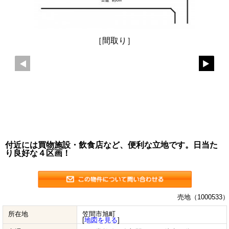
［間取り］
付近には買物施設・飲食店など、便利な立地です。日当た
り良好な４区画！
売地（1000533）
所在地
笠間市旭町
[
地図を見る
]