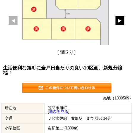
［間取り］
生活便利な旭町に全戸日当たりの良い10区画、新規分譲
地！
売地（1000509）
所在地
笠間市旭町
[
地図を見る
]
交通
ＪＲ常磐線 友部駅 まで 徒歩34分
小学校区
友部第二 (1300m)