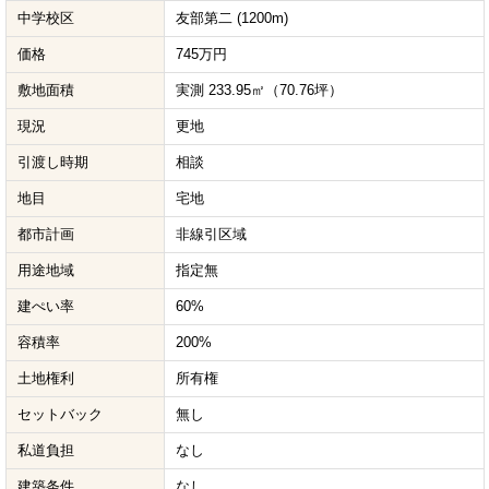
中学校区
友部第二 (1200m)
価格
745万円
敷地面積
実測 233.95㎡（70.76坪）
現況
更地
引渡し時期
相談
地目
宅地
都市計画
非線引区域
用途地域
指定無
建ぺい率
60%
容積率
200%
土地権利
所有権
セットバック
無し
私道負担
なし
建築条件
なし